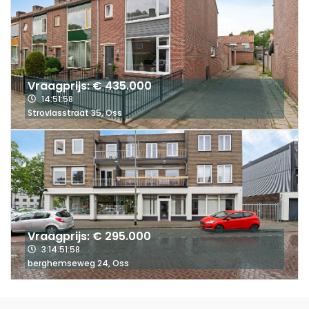
Vraagprijs: € 435.000
14
:
51
:
57
Strovlasstraat
35
,
Oss
Vraagprijs: € 295.000
3:
14
:
51
:
57
berghemseweg
24
,
Oss