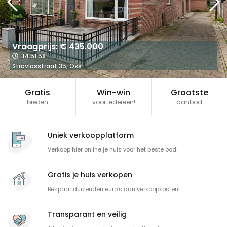
Vraagprijs: € 435.000
14
:
51
:
58
Strovlasstraat
35
,
Oss
Gratis
Win-win
Grootste
bieden
voor iedereen!
aanbod
Uniek verkoopplatform
Verkoop hier online je huis voor het beste bod!
Gratis je huis verkopen
Bespaar duizenden euro’s aan verkoopkosten!
Transparant en veilig